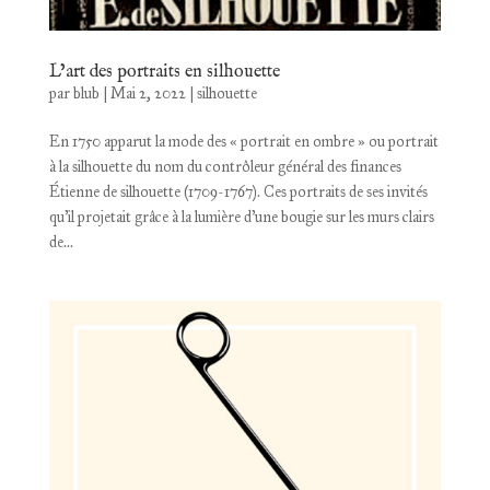
L’art des portraits en silhouette
par
blub
|
Mai 2, 2022
|
silhouette
En 1750 apparut la mode des « portrait en ombre » ou portrait
à la silhouette du nom du contrôleur général des finances
Étienne de silhouette (1709-1767). Ces portraits de ses invités
qu’il projetait grâce à la lumière d’une bougie sur les murs clairs
de...