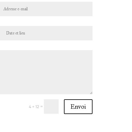
Envoi
=
4 + 12