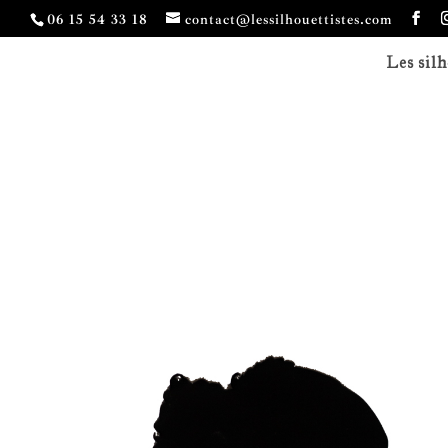
06 15 54 33 18
contact@lessilhouettistes.com
Les silh