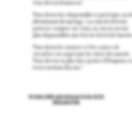
vous devrez honnorez :
Vous devez être disponnible et participer
au b
déroulement du mariage
. Les mariés doivent
pouvoir compter sur vous car eux ne seront
plus disponnibles une fois les festivités lancées
Vous devez les rassurer et être source de
réconfort en respectant les choix des mariés.
Vous devrez en plus faire preuve d’éloquence e
écrire un beau discour !
VOTRE IDÉE ORIGINALE POUR VOUS
DÉMARQUER