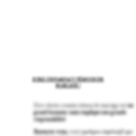
ETRE UN PARFAIT TÉMOIN DE
MARIAGE !
Etre choisi comme témon de mariage est
un
grand honneur mais implique une grande
responsabilité
.
Rassurez-vous
, voici quelques
impératifs
que